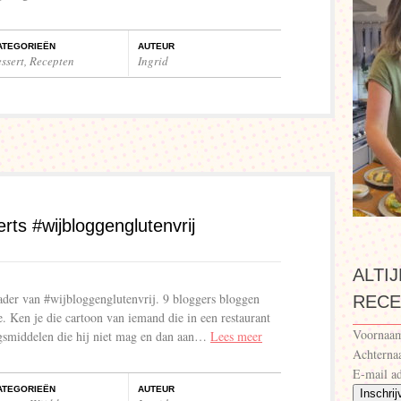
ATEGORIEËN
AUTEUR
ssert
,
Recepten
Ingrid
erts #wijbloggenglutenvrij
ALTI
ader van #wijbloggenglutenvrij. 9 bloggers bloggen
RECE
e. Ken je die cartoon van iemand die in een restaurant
Voornaa
ngsmiddelen die hij niet mag en dan aan…
Lees meer
Achtern
E-mail ad
ATEGORIEËN
AUTEUR