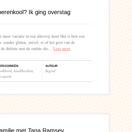
erenkool? Ik ging overstag
eer variatie in een allesvrij dieet Het is best een
: zonder gluten, zuivel, ei of het gros van de
 de diëtiste met de oudste die…
Lees meer
ATEGORIEËN
AUTEUR
ookboek
,
kookboeken
,
Ingrid
ecepten
familie met Tana Ramsey