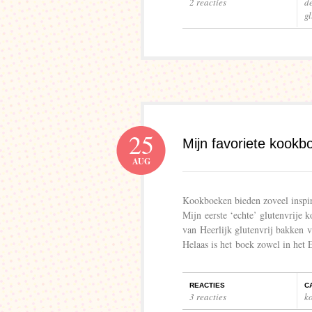
2 reacties
de
gl
25
Mijn favoriete kookbo
AUG
Kookboeken bieden zoveel inspira
Mijn eerste ‘echte’ glutenvrije 
van Heerlijk glutenvrij bakken v
Helaas is het boek zowel in het
REACTIES
C
3 reacties
k