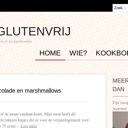
GLUTENVRIJ
 en eivrij huishouden
HOME
WIE?
KOOKBO
MEER
DAN
colade en marshmallows
Fijn rec
waarmee 
t of de naam vandaan komt. Mijn zoon heeft dit
le lekkere hapjes die ze voor de verjaardagslunch voor
dig 75 gram…
Lees meer