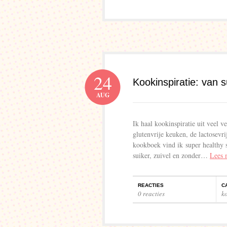
24
Kookinspiratie: van su
AUG
Ik haal kookinspiratie uit veel 
glutenvrije keuken, de lactosevri
kookboek vind ik super healthy 
suiker, zuivel en zonder…
Lees 
REACTIES
C
0 reacties
k