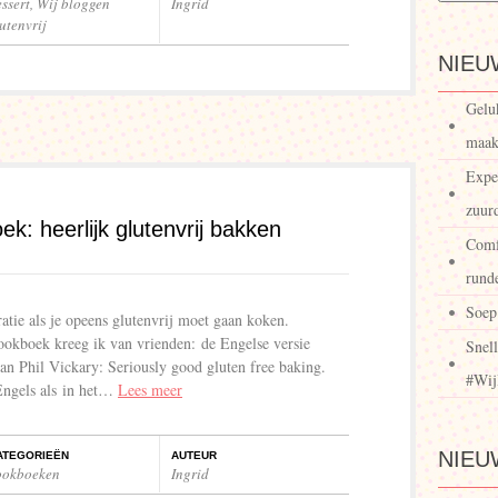
ssert
,
Wij bloggen
Ingrid
utenvrij
NIEU
Gelu
maak
Expe
zuur
ek: heerlijk glutenvrij bakken
Comf
runde
Soep
tie als je opeens glutenvrij moet gaan koken.
kookboek kreeg ik van vrienden: de Engelse versie
Snell
an Phil Vickary: Seriously good gluten free baking.
#Wij
 Engels als in het…
Lees meer
NIEU
ATEGORIEËN
AUTEUR
ookboeken
Ingrid