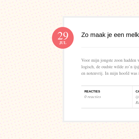
29
Zo maak je een melkvri
JUL
Voor mijn jongste zoon hadden w
logisch, de oudste wilde zo’n ij
en notenvrij. In mijn hoofd was 
REACTIES
C
0 reacties
ij
R