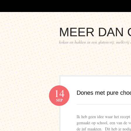
MEER DAN 
koken en bakken in een glutenvrij, melkvrij
14
Dones met pure cho
SEP
Ik heb geen idee waar het recep
gemaakt op school, een van de ve
de juf maakten. Dit heb je no