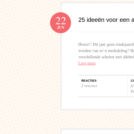
22
25 ideeën voor een al
JUN
Hoera!! Dit jaar geen eindejaarsb
worden van zo’n mededeling? Ik v
verschillende scholen met allebe
Lees meer
REACTIES
C
2 reacties
f
P