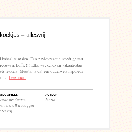
koekjes – allesvrij
 kabaal te malen. Een pavlovreactie wordt gestart.
reeuwen: koffie!!! Elke weekend- en vakantiedag
 iets lekkers. Meestal is dat een ouderwets napoleon-
jpen…
Lees meer
ATEGORIEËN
AUTEUR
ieuwe producten
,
Ingrid
maaktest
,
Wij bloggen
utenvrij