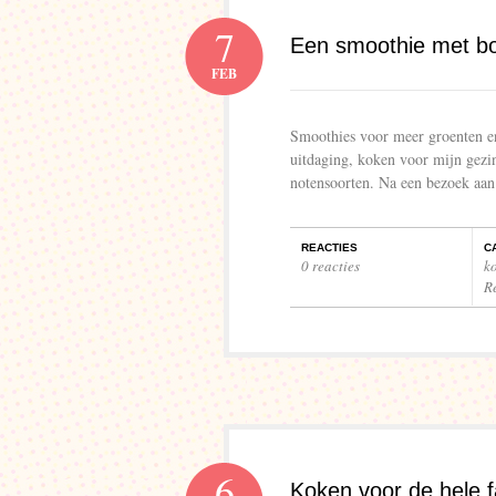
7
Een smoothie met bo
FEB
Smoothies voor meer groenten en m
uitdaging, koken voor mijn gezin
notensoorten. Na een bezoek aan
REACTIES
C
0 reacties
k
R
6
Koken voor de hele 