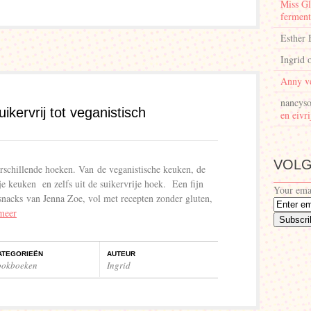
Miss Gl
ferment
Esther 
Ingrid
Anny v
nancyso
ikervrij tot veganistisch
en eivri
VOLG
verschillende hoeken. Van de veganistische keuken, de
je keuken en zelfs uit de suikervrije hoek. Een fijn
Your ema
snacks van Jenna Zoe, vol met recepten zonder gluten,
meer
ATEGORIEËN
AUTEUR
ookboeken
Ingrid