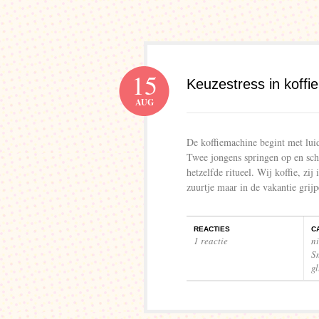
15
Keuzestress in koffie
AUG
De koffiemachine begint met luid
Twee jongens springen op en sch
hetzelfde ritueel. Wij koffie, zij
zuurtje maar in de vakantie gri
REACTIES
C
1 reactie
n
S
gl