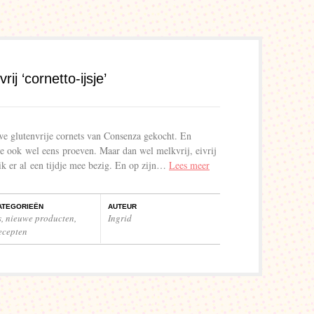
j ‘cornetto-ijsje’
e glutenvrije cornets van Consenza gekocht. En
sje ook wel eens proeven. Maar dan wel melkvrij, eivrij
ik er al een tijdje mee bezig. En op zijn…
Lees meer
ATEGORIEËN
AUTEUR
s
,
nieuwe producten
,
Ingrid
ecepten