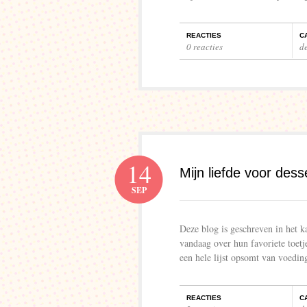
REACTIES
C
0 reacties
de
14
Mijn liefde voor dess
SEP
Deze blog is geschreven in het k
vandaag over hun favoriete toetj
een hele lijst opsomt van voedi
REACTIES
C