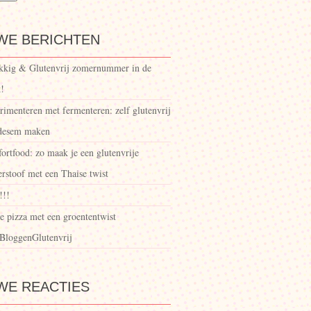
WE BERICHTEN
kkig & Glutenvrij zomernummer in de
!
rimenteren met fermenteren: zelf glutenvrij
desem maken
ortfood: zo maak je een glutenvrije
rstoof met een Thaise twist
!!!
e pizza met een groententwist
BloggenGlutenvrij
WE REACTIES