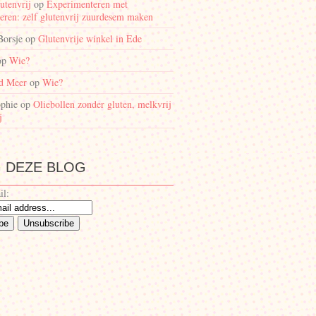
utenvrij
op
Experimenteren met
eren: zelf glutenvrij zuurdesem maken
Borsje
op
Glutenvrije winkel in Ede
op
Wie?
d Meer
op
Wie?
phie
op
Oliebollen zonder gluten, melkvrij
j
 DEZE BLOG
il: