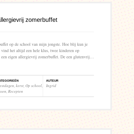
lergievrij zomerbuffet
uffet op de school van mijn jongste. Hoe blij kun je
ind het altijd een hele klus, twee kinderen op
i een eigen allergievrij zomerbuffet. De een glutenvrij…
ATEGORIEËN
AUTEUR
eestdagen
,
kerst
,
Op school
,
Ingrid
asen
,
Recepten