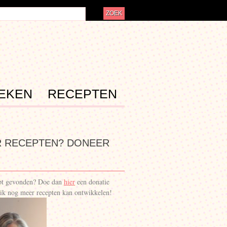
EKEN
RECEPTEN
 RECEPTEN? DONEER
ept gevonden? Doe dan
hier
een donatie
ik nog meer recepten kan ontwikkelen!