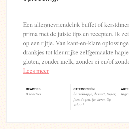
Een allergievriendelijk buffet of kerstdin
prima met de juiste tips en recepten. Ik zet
op een rijtje. Van kant-en-klare oplossinge
drankjes tot kleurrijke zelfgemaakte hapj
gluten, zonder melk, zonder ei en/of zon
Lees meer
REACTIES
CATEGORIEËN
AUTE
0 reacties
borrelhapje
,
dessert
,
Diner
,
Ingr
feestdagen
,
ijs
,
kerst
,
Op
school