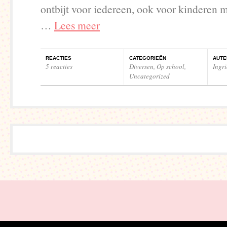
ontbijt voor iedereen, ook voor kinderen m
…
Lees meer
REACTIES
CATEGORIEËN
AUTE
5 reacties
Diversen
,
Op school
,
Ingr
Uncategorized