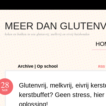
MEER DAN GLUTENV
koken en bakken in een glutenvrij, melkvrij en eivrij huishouden
HO
Archive | Op school
RSS 
28
Glutenvrij, melkvrij, eivrij kerst
NOV
kerstbuffet? Geen stress, hier 
oplossing!