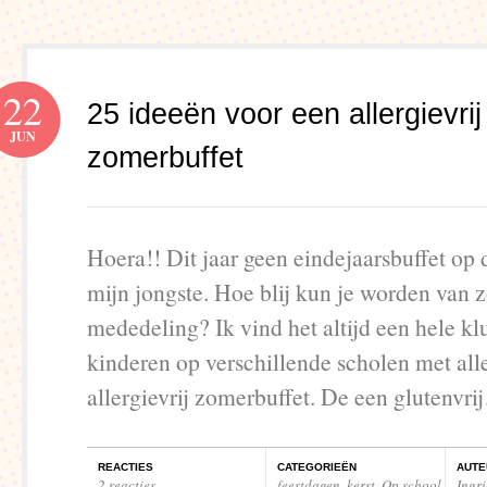
22
25 ideeën voor een allergievrij
JUN
zomerbuffet
Hoera!! Dit jaar geen eindejaarsbuffet op 
mijn jongste. Hoe blij kun je worden van 
mededeling? Ik vind het altijd een hele kl
kinderen op verschillende scholen met all
allergievrij zomerbuffet. De een glutenvr
REACTIES
CATEGORIEËN
AUTE
2 reacties
feestdagen
,
kerst
,
Op school
,
Ingr