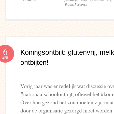
Pasen
,
Recepten
6
Koningsontbijt: glutenvrij, melkvr
APR
ontbijten!
Vorig jaar was er redelijk wat discussie ov
#nationaalschoolontbijt, oftewel het #koni
Over hoe gezond het zou moeten zijn maar
door de organisatie gezorgd moet worden 