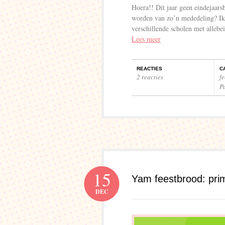
Hoera!! Dit jaar geen eindejaarsb
worden van zo’n mededeling? Ik v
verschillende scholen met allebe
Lees meer
REACTIES
C
2 reacties
f
P
15
Yam feestbrood: prim
DEC