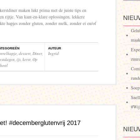
 kerstdiner maken lukt prima met de juiste tips en
een rijtje. Van kant-en-klare oplossingen, lekkere
NIEU
akte hapjes zonder gluten, zonder melk, zonder ei en/of
Gelu
maak
ATEGORIEËN
AUTEUR
Expe
orrelhapje
,
dessert
,
Diner
,
Ingrid
zuur
eestdagen
,
ijs
,
kerst
,
Op
chool
Comf
runde
Soep
Snell
#Wij
ffet! #decemberglutenvrij 2017
NIEU