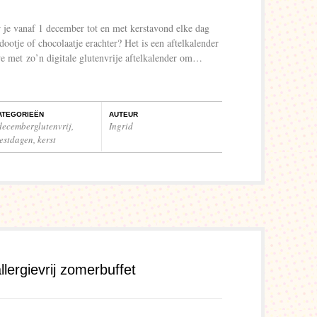
 je vanaf 1 december tot en met kerstavond elke dag
ootje of chocolaatje erachter? Het is een aftelkalender
we met zo’n digitale glutenvrije aftelkalender om…
ATEGORIEËN
AUTEUR
decemberglutenvrij
,
Ingrid
eestdagen
,
kerst
lergievrij zomerbuffet