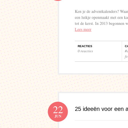
Ken je de adventkalenders? Waar
een luikje openmaakt met een kad
tot de kerst. In 2013 begonnen 
Lees meer
REACTIES
C
0 reacties
#
f
22
25 ideeën voor een al
JUN