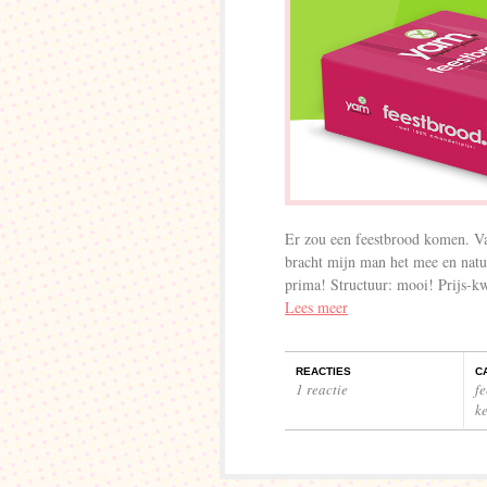
Er zou een feestbrood komen. V
bracht mijn man het mee en nat
prima! Structuur: mooi! Prijs-kw
Lees meer
REACTIES
C
1 reactie
f
ke