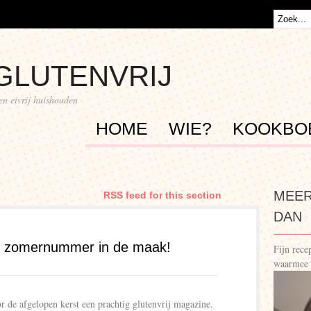
GLUTENVRIJ
 en eivrij huishouden
HOME
WIE?
KOOKBO
MEER
RSS feed for this section
DAN
ij zomernummer in de maak!
Fijn rec
waarmee 
 de afgelopen kerst een prachtig glutenvrij magazine.