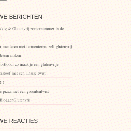
WE BERICHTEN
kkig & Glutenvrij zomernummer in de
!
rimenteren met fermenteren: zelf glutenvrij
desem maken
ortfood: zo maak je een glutenvrije
rstoof met een Thaise twist
!!!
e pizza met een groententwist
BloggenGlutenvrij
WE REACTIES