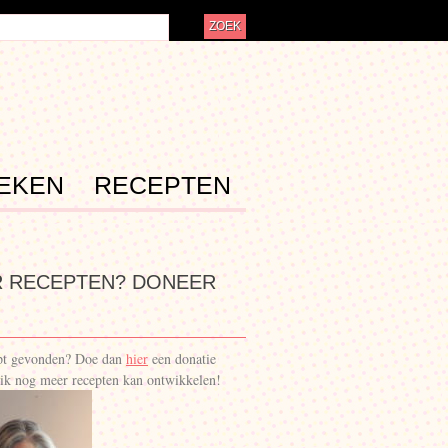
EKEN
RECEPTEN
 RECEPTEN? DONEER
ept gevonden? Doe dan
hier
een donatie
ik nog meer recepten kan ontwikkelen!