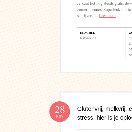
Je kunt het nog steeds gratis do
zomernummer. Superleuk om te do
schrijven,…
Lees meer
REACTIES
C
0 reacties
e
G
M
r
28
Glutenvrij, melkvrij, 
NOV
stress, hier is je opl