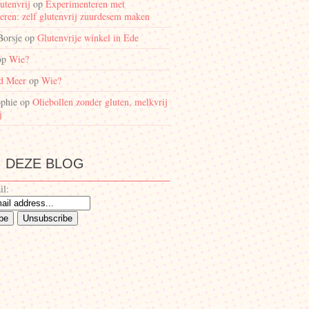
utenvrij
op
Experimenteren met
eren: zelf glutenvrij zuurdesem maken
Borsje
op
Glutenvrije winkel in Ede
op
Wie?
d Meer
op
Wie?
phie
op
Oliebollen zonder gluten, melkvrij
j
 DEZE BLOG
il: