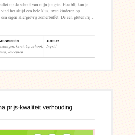
uffet op de school van mijn jongste. Hoe blij kun je
ind het altijd een hele klus, twee kinderen op
i een eigen allergievrij zomerbuffet. De een glutenvrij…
ATEGORIEËN
AUTEUR
eestdagen
,
kerst
,
Op school
,
Ingrid
asen
,
Recepten
a prijs-kwaliteit verhouding