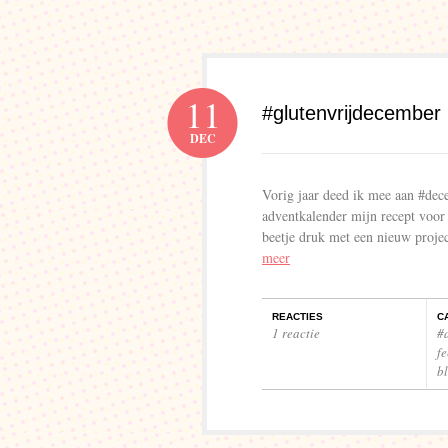
11
#glutenvrijdecember
DEC
Vorig jaar deed ik mee aan #dece
adventkalender mijn recept voor g
beetje druk met een nieuw proje
meer
REACTIES
C
1 reactie
#
f
b