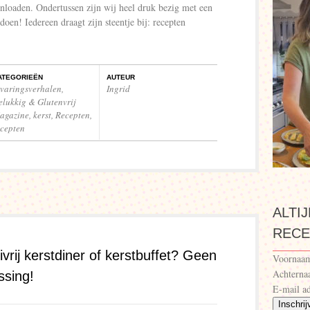
wnloaden. Ondertussen zijn wij heel druk bezig met een
en! Iedereen draagt zijn steentje bij: recepten
ATEGORIEËN
AUTEUR
rvaringsverhalen
,
Ingrid
elukkig & Glutenvrij
agazine
,
kerst
,
Recepten
,
ecepten
ALTI
RECE
eivrij kerstdiner of kerstbuffet? Geen
Voornaa
Achtern
ossing!
E-mail ad