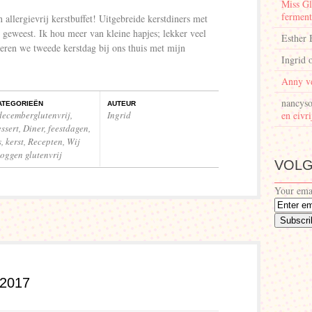
Miss Gl
ferment
n allergievrij kerstbuffet! Uitgebreide kerstdiners met
t geweest. Ik hou meer van kleine hapjes; lekker veel
Esther 
ieren we tweede kerstdag bij ons thuis met mijn
Ingrid
Anny v
nancyso
ATEGORIEËN
AUTEUR
decemberglutenvrij
,
Ingrid
en eivri
ssert
,
Diner
,
feestdagen
,
s
,
kerst
,
Recepten
,
Wij
loggen glutenvrij
VOLG
Your ema
 2017