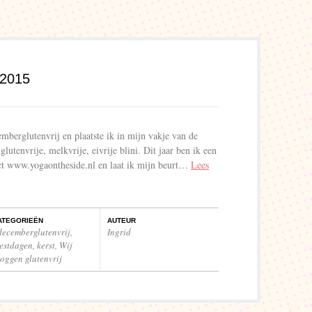
 2015
mberglutenvrij en plaatste ik in mijn vakje van de
lutenvrije, melkvrije, eivrije blini. Dit jaar ben ik een
ct www.yogaontheside.nl en laat ik mijn beurt…
Lees
ATEGORIEËN
AUTEUR
decemberglutenvrij
,
Ingrid
eestdagen
,
kerst
,
Wij
loggen glutenvrij