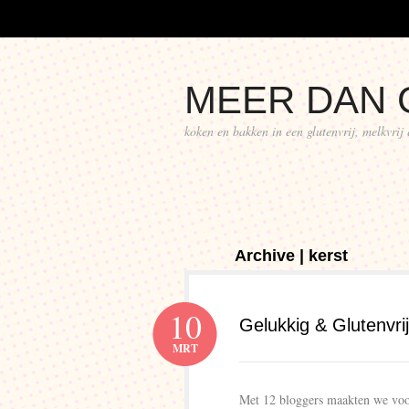
MEER DAN 
koken en bakken in een glutenvrij, melkvrij
Archive | kerst
10
Gelukkig & Glutenvr
MRT
Met 12 bloggers maakten we voor