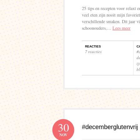
25 tips en recepten voor relaxt e
veel eten zijn nooit mijn favorie
verschillende smaken. Dit jaar v
schoonouders,…
Lees meer
REACTIES
C
7 reacties
#
de
ij
b
30
#decemberglutenvrij
NOV