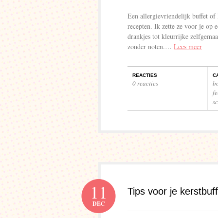
Een allergievriendelijk buffet of
recepten. Ik zette ze voor je op 
drankjes tot kleurrijke zelfgema
zonder noten.…
Lees meer
REACTIES
C
0 reacties
b
f
s
11
Tips voor je kerstbu
DEC