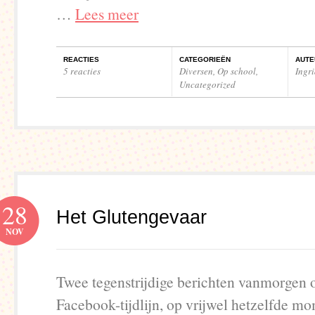
…
Lees meer
REACTIES
CATEGORIEËN
AUTE
5 reacties
Diversen
,
Op school
,
Ingr
Uncategorized
28
Het Glutengevaar
NOV
Twee tegenstrijdige berichten vanmorgen 
Facebook-tijdlijn, op vrijwel hetzelfde m