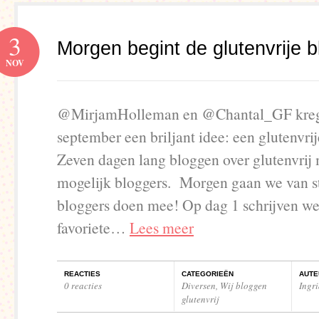
3
Morgen begint de glutenvrije 
NOV
@MirjamHolleman en @Chantal_GF kreg
september een briljant idee: een glutenvri
Zeven dagen lang bloggen over glutenvrij 
mogelijk bloggers. Morgen gaan we van st
bloggers doen mee! Op dag 1 schrijven we
favoriete…
Lees meer
REACTIES
CATEGORIEËN
AUTE
0 reacties
Diversen
,
Wij bloggen
Ingr
glutenvrij