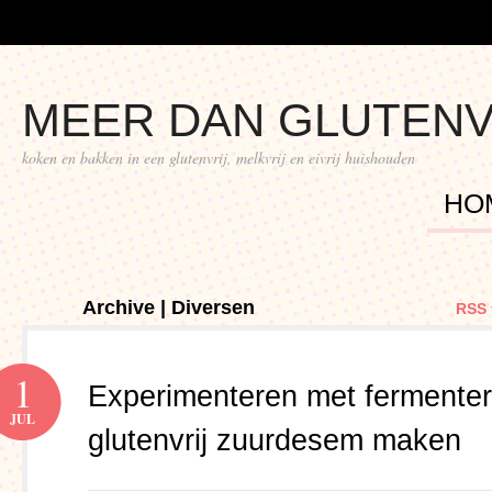
MEER DAN GLUTENV
koken en bakken in een glutenvrij, melkvrij en eivrij huishouden
HO
Archive | Diversen
RSS 
1
Experimenteren met fermenter
JUL
glutenvrij zuurdesem maken