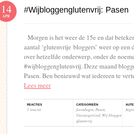
14
#Wijbloggenglutenvrij: Pasen
APR
Morgen is het weer de 15e en dat beteken
aantal ‘glutenvrije bloggers’ weer op een
over hetzelfde onderwerp, onder de noem
#wijbloggenglutenvrij. Deze maand blogg
Pasen. Ben benieuwd wat iedereen te vert
Lees meer
REACTIES
CATEGORIEËN
AUTE
1 reactie
feestdagen
,
Pasen
,
Ingr
Uncategorized
,
Wij bloggen
glutenvrij