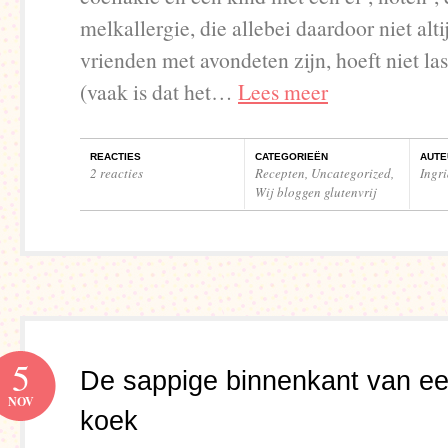
melkallergie, die allebei daardoor niet alti
vrienden met avondeten zijn, hoeft niet last
(vaak is dat het…
Lees meer
REACTIES
CATEGORIEËN
AUTE
2 reacties
Recepten
,
Uncategorized
,
Ingr
Wij bloggen glutenvrij
5
De sappige binnenkant van e
NOV
koek