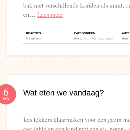
bak met verschillende kruiden als munt, o
en…
Lees meer
REACTIES
CATEGORIEËN
AUTE
0 reacties
Recepten
,
Uncategorized
Ingr
6
Wat eten we vandaag?
NOV
Iets lekkers klaarmaken voor een gezin m
coeliakie en een kind met een ei-, noten-, 