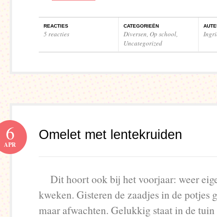
REACTIES
CATEGORIEËN
AUTE
5 reacties
Diversen
,
Op school
,
Ingr
Uncategorized
6
Omelet met lentekruiden
APR
Dit hoort ook bij het voorjaar: weer eig
kweken. Gisteren de zaadjes in de potjes 
maar afwachten. Gelukkig staat in de tuin