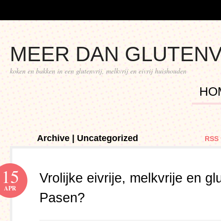
MEER DAN GLUTENV
koken en bakken in een glutenvrij, melkvrij en eivrij huishouden
HO
Archive | Uncategorized
RSS 
15
Vrolijke eivrije, melkvrije en gl
APR
Pasen?