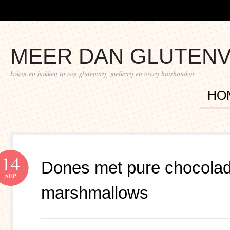
MEER DAN GLUTENV
koken en bakken in een glutenvrij, melkvrij en eivrij huishouden
HO
14
Dones met pure chocola
SEP
marshmallows