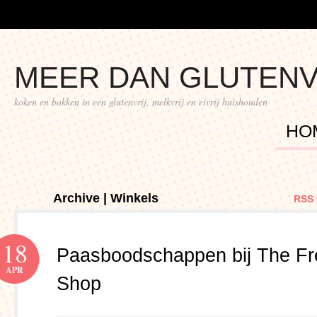
MEER DAN GLUTENV
koken en bakken in een glutenvrij, melkvrij en eivrij huishouden
HO
Archive | Winkels
RSS 
18
Paasboodschappen bij The F
APR
Shop