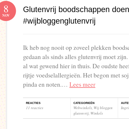
8
Glutenvrij boodschappen doe
NOV
#wijbloggenglutenvrij
Ik heb nog nooit op zoveel plekken bood
gedaan als sinds alles glutenvrij moet zij
al wat gewend hier in thuis. De oudste hee
rijtje voedselallergieën. Het begon met soj
pinda en noten.…
Lees meer
REACTIES
CATEGORIEËN
AUTE
11 reacties
Webwinkels
,
Wij bloggen
Ingr
glutenvrij
,
Winkels