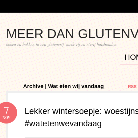
MEER DAN GLUTENV
koken en bakken in een glutenvrij, melkvrij en eivrij huishouden
HO
Archive | Wat eten wij vandaag
RSS 
7
Lekker wintersoepje: woestijn
NOV
#watetenwevandaag