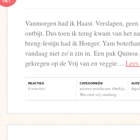
OKT
Vanmorgen had ik Haast. Verslapen, geen 
ontbijt. Dus toen ik terug kwam van het na
breng-festijn had ik Honger. Yam boterh
vandaag niet zo’n zin in. Een pak Quinoa
gekregen op de Vrij van en veggie…
Lees
REACTIES
CATEGORIEËN
AUTE
0 reacties
nieuwe producten
,
Ontbijt
,
Ingr
Wat eten wij vandaag