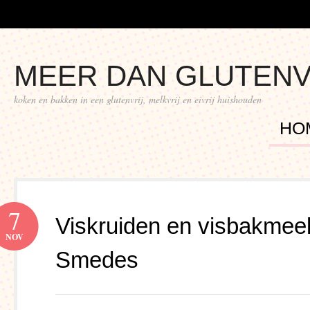
MEER DAN GLUTENV
koken en bakken in een glutenvrij, melkvrij en eivrij huishouden
HO
7
Viskruiden en visbakmee
NOV
Smedes