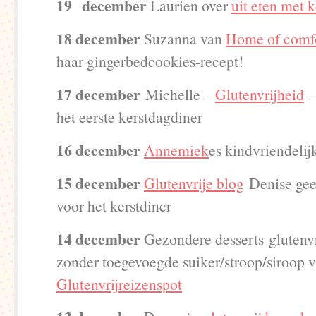
19 december
Laurien over
uit eten met k
18 december
Suzanna van
Home of comf
haar gingerbedcookies-recept!
17 december
Michelle –
Glutenvrijheid
– 
het eerste kerstdagdiner
16 december
Annemiek
es kindvriendelij
15 december
Glutenvrije blog
Denise gee
voor het kerstdiner
14 december
Gezondere desserts glutenvr
zonder toegevoegde suiker/stroop/siroop vi
Glutenvrijreizenspot