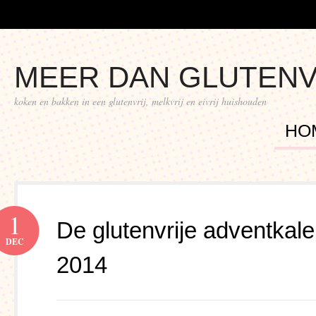
MEER DAN GLUTENV
koken en bakken in een glutenvrij, melkvrij en eivrij huishouden
HO
1
De glutenvrije adventkal
DEC
2014