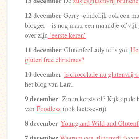
13 december
De
zusjesglutenvrij brunch
12 december
Gerry -eindelijk ook een ma
blogger – is nog maar een maandje of vijf 
over zijn
‘eerste keren’
11 december
GlutenfeeLady tells you
How
gluten free christmas?
10 december
Is chocolade nu glutenvrij o
het blog van Lara.
9 december
Zin in kerststol? Kijk op de 
van
Foodless
(ook lactosevrij)
8 december
Young and Wild and Glutenf
7 december
Waarom een glutenvrij decem