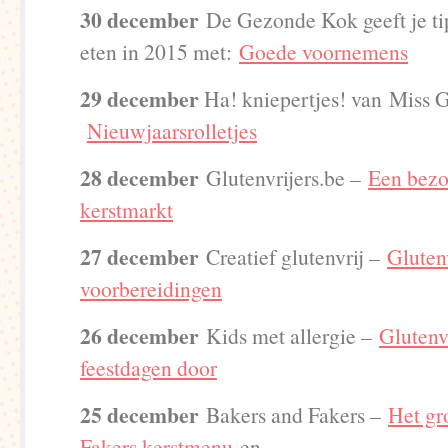
30 december
De Gezonde Kok geeft je ti
eten in 2015 met:
Goede voornemens
29 december
Ha! kniepertjes! van Miss G
Nieuwjaarsrolletjes
28 december
Glutenvrijers.be –
Een bezo
kerstmarkt
27 december
Creatief glutenvrij –
Gluten
voorbereidingen
26 december
Kids met allergie –
Glutenv
feestdagen door
25 december
Bakers and Fakers –
Het gr
Fakers kerstmenu
en