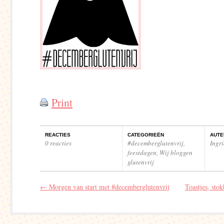
Print
REACTIES
CATEGORIEËN
AUTE
0 reacties
#decemberglutenvrij
,
Ingr
feestdagen
,
Wij bloggen
glutenvrij
←
Morgen van start met #decemberglutenvrij
Toastjes, sto